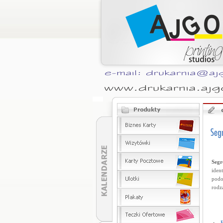
Segr
iden
podo
rodz