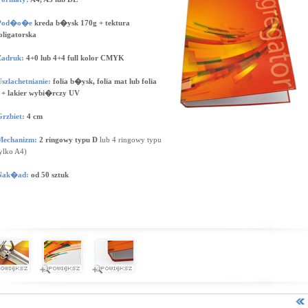
Pod�o�e
kreda b�ysk 170g + tektura
oligatorska
Zadruk:
4+0 lub 4+4 full kolor CMYK
szlachetnianie:
folia b�ysk, folia mat lub folia
 + lakier wybi�rczy UV
Grzbiet:
4 cm
Mechanizm:
2 ringowy typu D
lub 4 ringowy typu
ylko A4)
Nak�ad:
od 50 sztuk